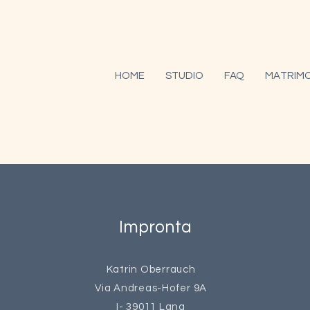
HOME
STUDIO
FAQ
MATRIMO
Impronta
Katrin Oberrauch
Via Andreas-Hofer 9A
I- 39011 Lana